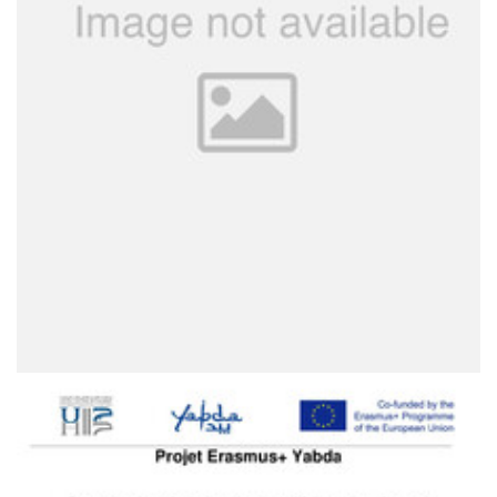
Deliverable D1.7
Main deliverables
Yabda Institutional Strategy (All partners)