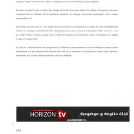
atoojob
Lancement d’un projet entrepreneurial dédié aux étudiants
Yabda on the Media
PDF
61.72K