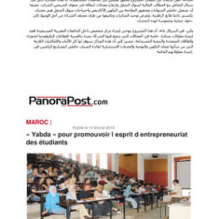
Menara
الإعلان بالدار البیضاء عن انطلاق مشروع "يبدأ" للنھوض بروح
Yabda on the Media
PDF
2.34M