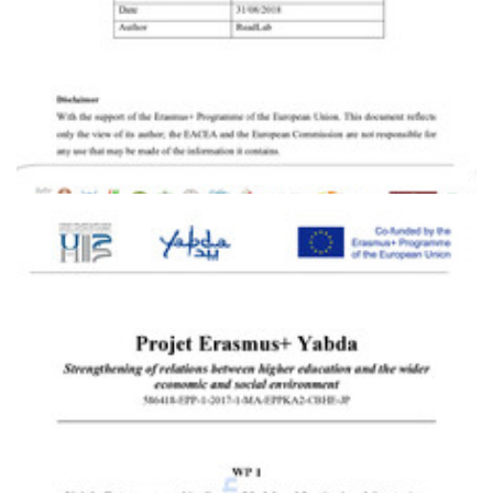
Deliverable D1.2
Specifications of the Yabda Virtual Learning Environment
Main deliverables
PDF
2.28M