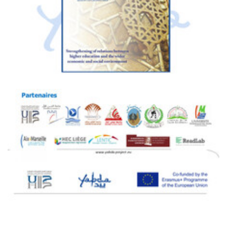
Policy Brief 2
Policy briefs
PDF
740.89K
Brève note de politique 2