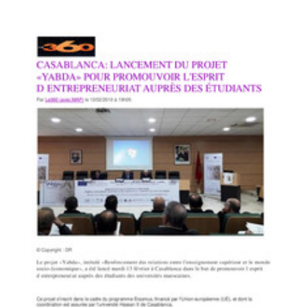
Le Reporter Express
Lancement officiel à Casablanca du projet «Yabda»
Yabda on the Media
PDF
85.45K