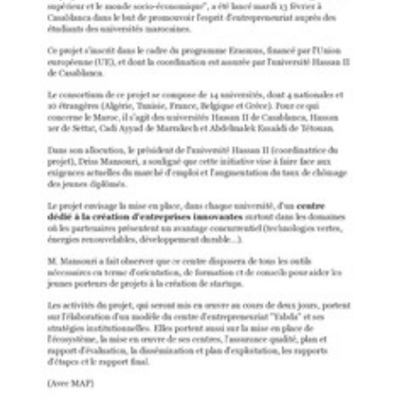
Yabda on the Media
PDF
95.78K