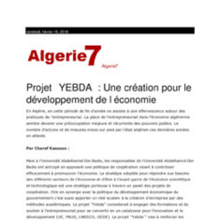
African Manager
Maroc: L’UE dynamise l’entrepreneuriat innovant dans les universités
Yabda on the Media
PDF
66.95K