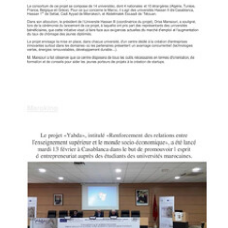
Le360 (avec MAP)
CASABLANCA: LANCEMENT DU PROJET «YABDA» POUR PROMOUVOIR
L'ESPRIT D’ENTREPRENEURIAT AUPRÈS DES ÉTUDIANTS
Yabda on the Media
PDF
91.34K