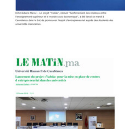
Infomédiaire Maroc
Universités: Le projet «Yabda» lancé au Maroc
Yabda on the Media
PDF
66.20K