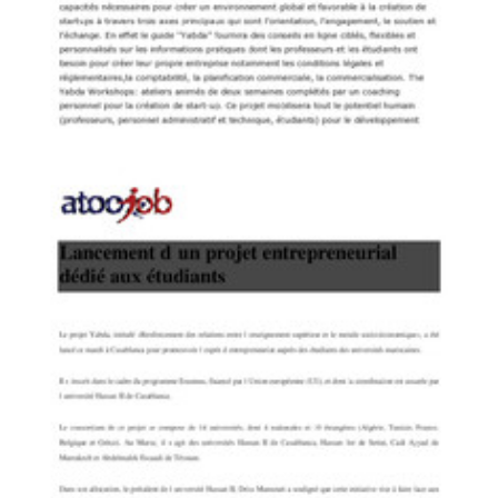
Algerie7
Projet "YEBDA": Une création pour le développement de l’économie
Yabda on the Media
PDF
69.42K