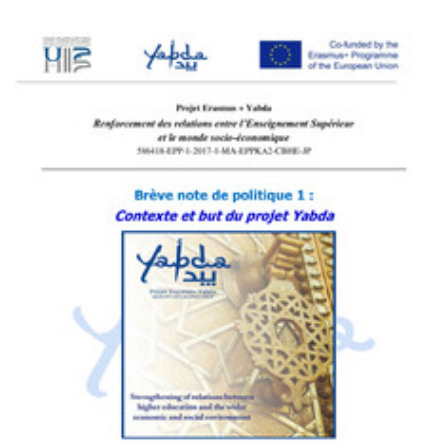
Yabiladi
Casablanca: Lancement d'un projet entrepreneurial dédié aux
étudiants
Yabda on the Media
PDF
78.47K