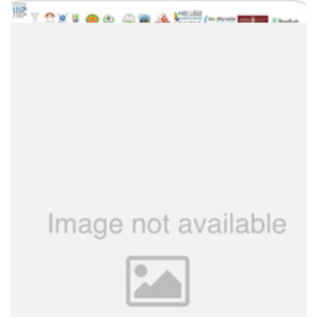
Deliverable D1.4
Main deliverables
PDF
2.23M
YABDA Gap analysis