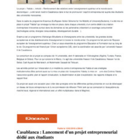
PanoraPost
«Yabda» pour promouvoir l’esprit d’entrepreneuriat des étudiants
Yabda on the Media
PDF
99.52K