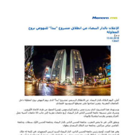
MEDIAS24
Le projet "Yabda", dédié au "renforcement des relations entre
l'enseignement supérieur et le monde socio-économique", a été lancé
mardi 13 février à Casablanca dans le but de promouvoir l’esprit
d’entrepreneuriat auprès des étudiants des un
Yabda on the Media
PDF
113.64K