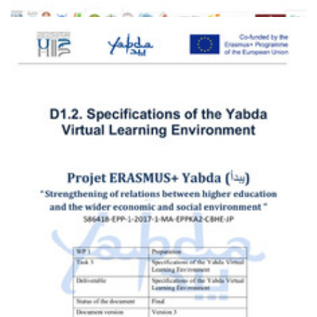
Deliverable D1.1
Main deliverables
YABDA Entrepreneurship Center Model
PDF
1.28M